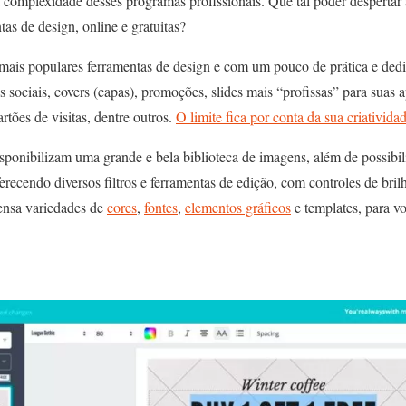
 a complexidade desses programas profissionais. Que tal poder despertar 
as de design, online e gratuitas?
 mais populares ferramentas de design e com um pouco de prática e dedi
s sociais, covers (capas), promoções, slides mais “profissas” para suas a
artões de visitas, dentre outros.
O limite fica por conta da sua criativida
sponibilizam uma grande e bela biblioteca de imagens, além de possibilit
recendo diversos filtros e ferramentas de edição, com controles de brilh
ensa variedades de
cores
,
fontes
,
elementos gráficos
e templates, para v