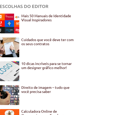
ESCOLHAS DO EDITOR
Mais 50 Manuais de Identidade
Visual Inspiradores
Cuidados que você deve ter com
os seus contratos
10 dicas incríveis para se tornar
um designer gráfico melhor!
Direito de imagem – tudo que
você precisa saber
Calculadora Online de