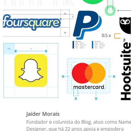
Jaider Morais
Fundador e colunista do Blog, atuo como Name
Designer, que há 22 anos apoia e empodera