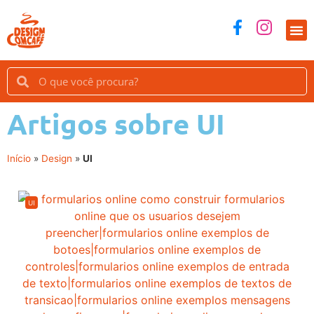
C
Artigos sobre UI
Início
»
Design
»
UI
UI