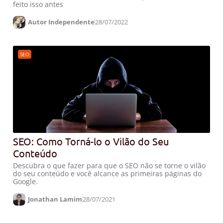
feito isso antes
Autor Independente
28/07/2022
SEO
SEO: Como Torná-lo o Vilão do Seu
Conteúdo
Descubra o que fazer para que o SEO não se torne o vilão
do seu conteúdo e você alcance as primeiras páginas do
Google.
Jonathan Lamim
28/07/2021