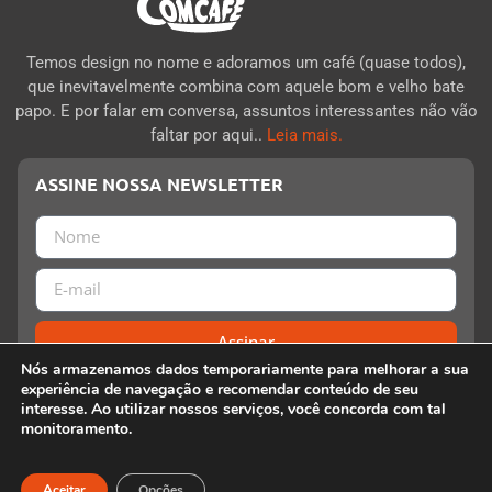
Temos design no nome e adoramos um café (quase todos),
que inevitavelmente combina com aquele bom e velho bate
papo. E por falar em conversa, assuntos interessantes não vão
faltar por aqui..
Leia mais.
ASSINE NOSSA NEWSLETTER
Assinar
Nós armazenamos dados temporariamente para melhorar a sua
experiência de navegação e recomendar conteúdo de seu
interesse. Ao utilizar nossos serviços, você concorda com tal
© 2020 Design com Café - Blog sobre design, criatividade, comunicação e
monitoramento.
empreendedorismo.
Aceitar
Opções