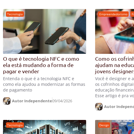
Tecnologia
Empreendedorismo
,
F
O que é tecnologia NFC e como
Como os cofrinh
ela está mudando a forma de
ajudam na educa
pagar e vender
jovens designer
Entenda o que é a tecnologia NFC e
Você é designer e 
como ela ajudou a modernizar as formas
os cofrinhos digit
de pagamento
educação financeir
Esse artigo é pra v
Autor Independente
09/04/2026
Autor Indepen
Tecnologia
Design