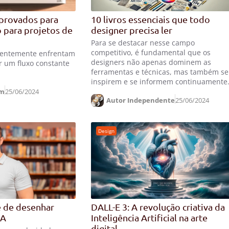
provados para
10 livros essenciais que todo
o para projetos de
designer precisa ler
Para se destacar nesse campo
competitivo, é fundamental que os
uentemente enfrentam
designers não apenas dominem as
r um fluxo constante
ferramentas e técnicas, mas também se
inspirem e se informem continuamente
im
25/06/2024
Autor Independente
25/06/2024
Design
 de desenhar
DALL-E 3: A revolução criativa da
IA
Inteligência Artificial na arte
digital