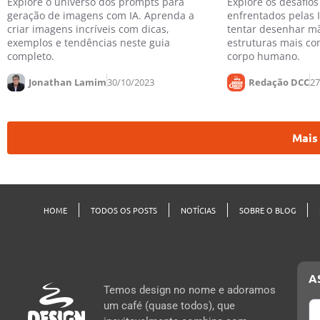
Explore o universo dos prompts para
Explore os desafio
geração de imagens com IA. Aprenda a
enfrentados pelas 
criar imagens incríveis com dicas,
tentar desenhar m
exemplos e tendências neste guia
estruturas mais co
completo.
corpo humano.
Jonathan Lamim
30/10/2023
Redação DCC
27
Mais
HOME
TODOS OS POSTS
NOTÍCIAS
SOBRE O BLOG
A
Temos design no nome e adoramos
um café (quase todos), que