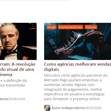
Design
,
Empreendedorismo
,
Finanças
rram: A revolução
Como agências melhoram venda
ado visual de uma
digitais
cinema
Descubra como agências parceiras do
Mercado Pago ajudam empresas a
e a definição da
aumentar vendas digitais com
ica transmitida
integração de pagamentos, melhor
experiência do usuário e estratégias
para fortalecer a presença online.
dente
25/06/2026
Autor Independente
28/05/2026