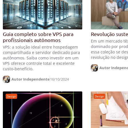
Guia completo sobre VPS para
Revolução suste
profissionais autônomos
Em um mercado têxt
dominado por prod
VPS: a solução ideal entre hospedagem
essa coleção se de
compartilhada e servidor dedicado para
revolução no desig
autônomos. Saiba como investir em um
VPS oferece controle total e excelente
Autor Indepen
custo-benefício.
Autor Independente
16/10/2024
Design
Design