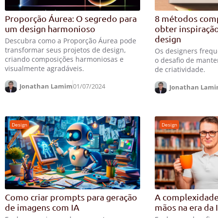
Proporção Áurea: O segredo para
8 métodos com
um design harmonioso
obter inspiraçã
design
Descubra como a Proporção Áurea pode
transformar seus projetos de design,
Os designers freq
criando composições harmoniosas e
o desafio de mante
visualmente agradáveis.
de criatividade.
Jonathan Lamim
01/07/2024
Jonathan Lam
Design
Design
Como criar prompts para geração
A complexidade
de imagens com IA
mãos na era da 