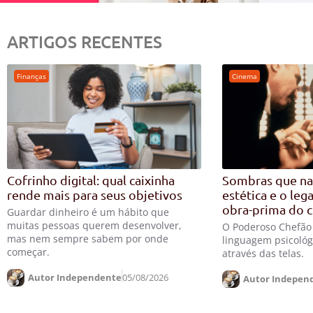
ARTIGOS RECENTES
Finanças
Cinema
Cofrinho digital: qual caixinha
Sombras que na
rende mais para seus objetivos
estética e o leg
obra-prima do 
Guardar dinheiro é um hábito que
muitas pessoas querem desenvolver,
O Poderoso Chefão 
mas nem sempre sabem por onde
linguagem psicológ
começar.
através das telas.
Autor Independente
05/08/2026
Autor Indepen