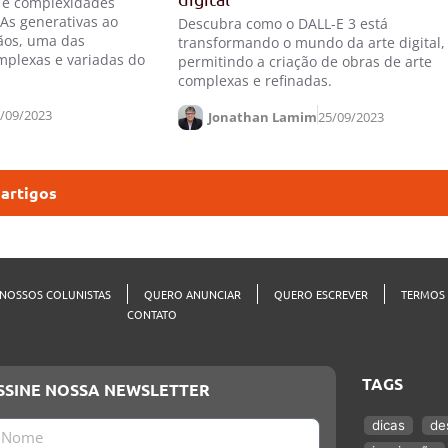
s e complexidades
IAs generativas ao
Descubra como o DALL-E 3 está
ãos, uma das
transformando o mundo da arte digital,
mplexas e variadas do
permitindo a criação de obras de arte
complexas e refinadas.
/09/2023
Jonathan Lamim
25/09/2023
 artigos
NOSSOS COLUNISTAS
QUERO ANUNCIAR
QUERO ESCREVER
TERMOS 
CONTATO
TAGS
SSINE NOSSA NEWSLETTER
dicas
de