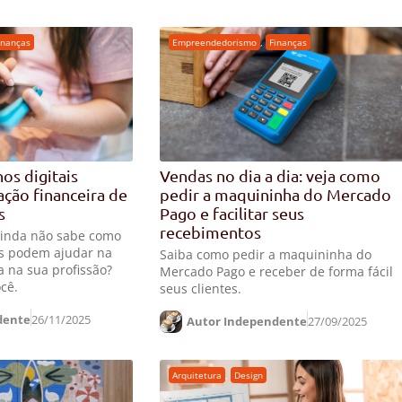
inanças
Empreendedorismo
,
Finanças
os digitais
Vendas no dia a dia: veja como
ção financeira de
pedir a maquininha do Mercado
s
Pago e facilitar seus
recebimentos
ainda não sabe como
ais podem ajudar na
Saiba como pedir a maquininha do
a na sua profissão?
Mercado Pago e receber de forma fácil
ocê.
seus clientes.
dente
26/11/2025
Autor Independente
27/09/2025
Arquitetura
,
Design