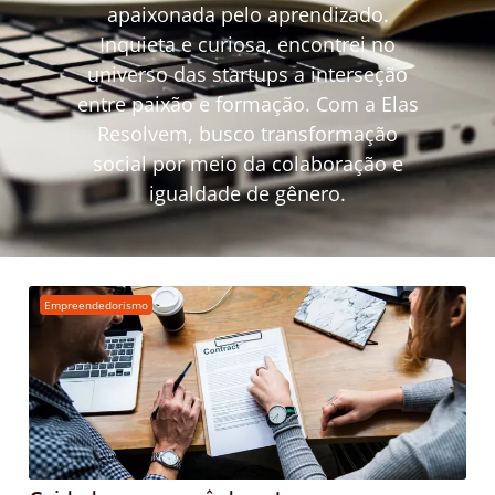
apaixonada pelo aprendizado.
Inquieta e curiosa, encontrei no
universo das startups a interseção
entre paixão e formação. Com a Elas
Resolvem, busco transformação
social por meio da colaboração e
igualdade de gênero.
Empreendedorismo