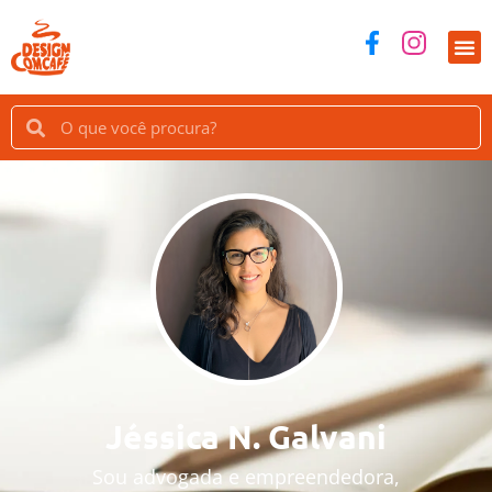
Jéssica N. Galvani
Sou advogada e empreendedora,