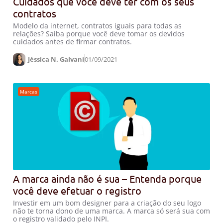
Cuidados que você deve ter com os seus
contratos
Modelo da internet, contratos iguais para todas as
relações? Saiba porque você deve tomar os devidos
cuidados antes de firmar contratos.
Jéssica N. Galvani
01/09/2021
Marcas
A marca ainda não é sua – Entenda porque
você deve efetuar o registro
Investir em um bom designer para a criação do seu logo
não te torna dono de uma marca. A marca só será sua com
o registro validado pelo INPI.