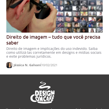
Direito de imagem – tudo que você precisa
saber
Direito de imagem e implicações do uso indevido. Saiba
como utilizá-las corretamente em designs e mídias sociais
e evite problemas jurídicos.
Jéssica N. Galvani
10/02/2021