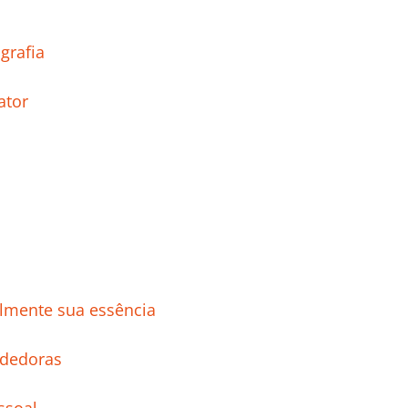
s
igrafia
ator
almente sua essência
ndedoras