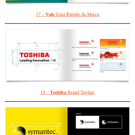
Vale
17 –
Guia Rápido da Marca
Toshiba
18 –
Brand Tagline