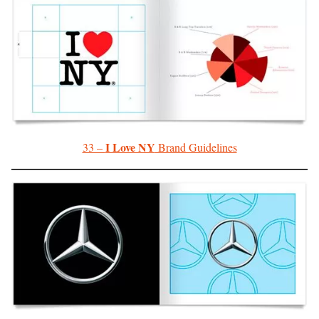
I Love NY
33 –
Brand Guidelines