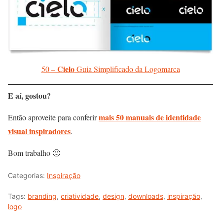
Cielo
50 –
Guia Simplificado da Logomarca
E aí, gostou?
mais 50 manuais de identidade
Então aproveite para conferir
visual inspiradores
.
Bom trabalho 🙂
Categorias:
Inspiração
Tags:
branding
,
criatividade
,
design
,
downloads
,
inspiração
,
logo