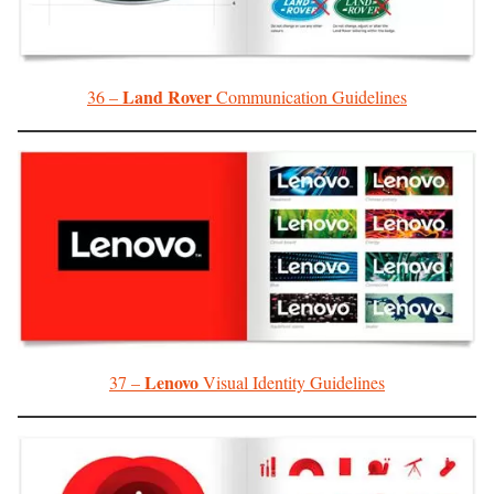
Land Rover
36 –
Communication Guidelines
Lenovo
37 –
Visual Identity Guidelines