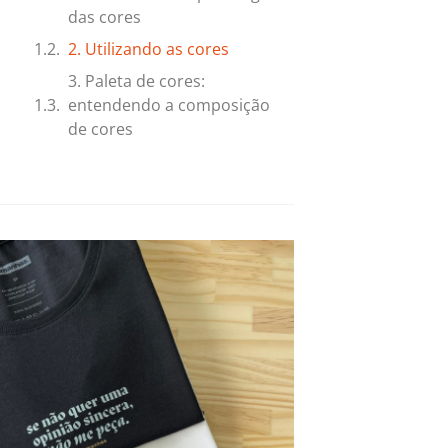
das cores
2. Utilizando as cores
3. Paleta de cores:
entendendo a composição
de cores