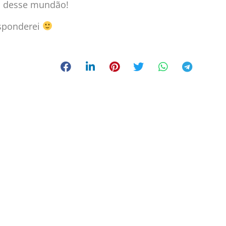
o desse mundão!
esponderei