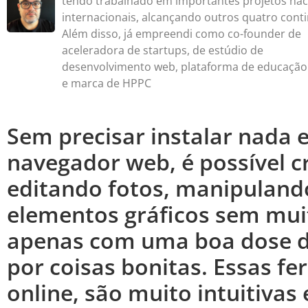
tendo trabalhado em importantes projetos nac
internacionais, alcançando outros quatro conti
Além disso, já empreendi como co-founder de
aceleradora de startups, de estúdio de
desenvolvimento web, plataforma de educação
e marca de HPPC
Sem precisar instalar nada e
navegador web, é possível c
editando fotos, manipulando
elementos gráficos sem mui
apenas com uma boa dose d
por coisas bonitas. Essas f
online, são muito intuitiva