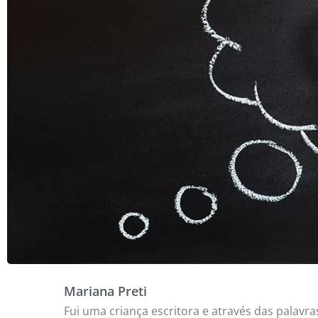
Mariana Preti
Fui uma criança escritora e através das palavra