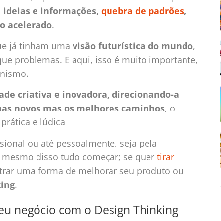
 ideias e informações,
quebra de padrões
,
co acelerado
.
que já tinham uma
visão futurística do mundo
,
e problemas. E aqui, isso é muito importante,
unismo.
ade criativa e inovadora, direcionando-a
enas novos mas os melhores caminhos
, o
rática e lúdica
sional ou até pessoalmente, seja pela
tes mesmo disso tudo começar; se quer
tirar
trar uma forma de melhorar seu produto ou
king
.
eu negócio com o Design Thinking