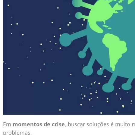
Em
momentos de crise
, buscar soluções é muito 
problemas.