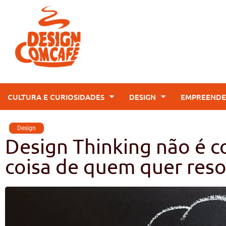
CULTURA E CURIOSIDADES
DESIGN
EMPREENDE
Design
Design Thinking não é co
coisa de quem quer res