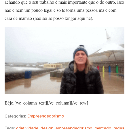
achando que o seu trabalho é mais importante que o do outro, isso
não é nem um pouco legal e só te torna uma pessoa má e com
cara de mamão (não sei se posso xingar aqui né).
Bêjo.
[/vc_column_text][/vc_column][/vc_row]
Categorias:
Empreendedorismo
Tags:
criatividade
,
design
,
empreendedorismo
,
mercado
,
redes