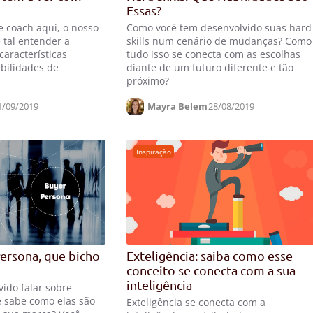
Essas?
e coach aqui, o nosso
Como você tem desenvolvido suas hard
 tal entender a
skills num cenário de mudanças? Como
características
tudo isso se conecta com as escolhas
bilidades de
diante de um futuro diferente e tão
próximo?
1/09/2019
Mayra Belem
28/08/2019
Inspiração
ersona, que bicho
Exteligência: saiba como esse
conceito se conecta com a sua
inteligência
vido falar sobre
ê sabe como elas são
Exteligência se conecta com a