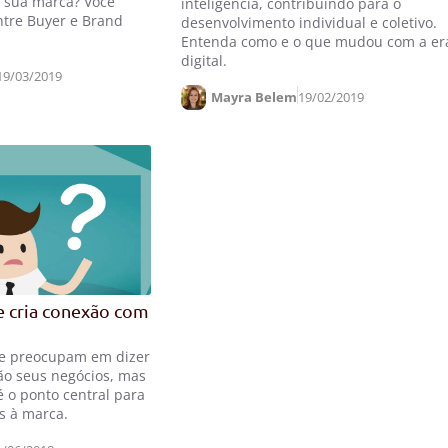
a sua marca? Você
inteligência, contribuindo para o
ntre Buyer e Brand
desenvolvimento individual e coletivo.
Entenda como e o que mudou com a er
digital.
19/03/2019
Mayra Belem
19/02/2019
e cria conexão com
e preocupam em dizer
ão seus negócios, mas
é o ponto central para
s à marca.