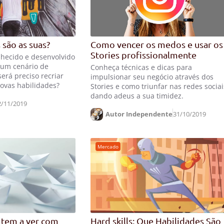
s são as suas?
Como vencer os medos e usar os
Stories profissionalmente
hecido e desenvolvido
 num cenário de
Conheça técnicas e dicas para
rá preciso recriar
impulsionar seu negócio através dos
ovas habilidades?
Stories e como triunfar nas redes sociai
dando adeus a sua timidez.
2/11/2019
Autor Independente
31/10/2019
Mercado
 tem a ver com
Hard skills: Que Habilidades São