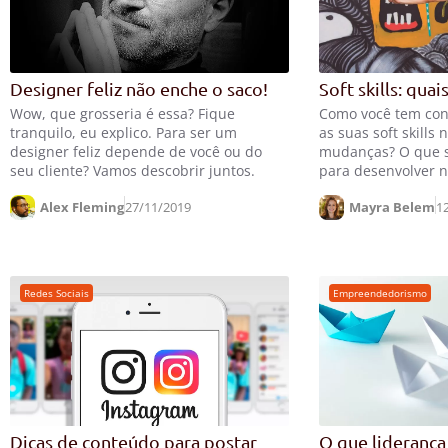
Designer feliz não enche o saco!
Soft skills: quai
Wow, que grosseria é essa? Fique
Como você tem con
tranquilo, eu explico. Para ser um
as suas soft skills
designer feliz depende de você ou do
mudanças? O que se
seu cliente? Vamos descobrir juntos.
para desenvolver n
Alex Fleming
27/11/2019
Mayra Belem
1
Redes Sociais
Empreendedorismo
Dicas de conteúdo para postar
O que liderança