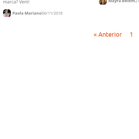
Mayra Belem
2
marca? Vem!
Paola Mariano
06/11/2018
« Anterior
1