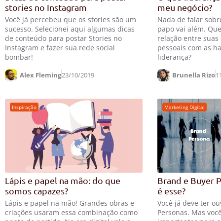
stories no Instagram
meu negócio?
Você já percebeu que os stories são um
Nada de falar sobr
sucesso. Selecionei aqui algumas dicas
papo vai além. Que
de conteúdo para postar Stories no
relação entre suas 
Instagram e fazer sua rede social
pessoais com as ha
bombar!
liderança?
Alex Fleming
23/10/2019
Brunella Rizo
1
Inspiração
Marketing Digital
Lápis e papel na mão: do que
Brand e Buyer P
somos capazes?
é esse?
Lápis e papel na mão! Grandes obras e
Você já deve ter ou
criações usaram essa combinação como
Personas. Mas voc