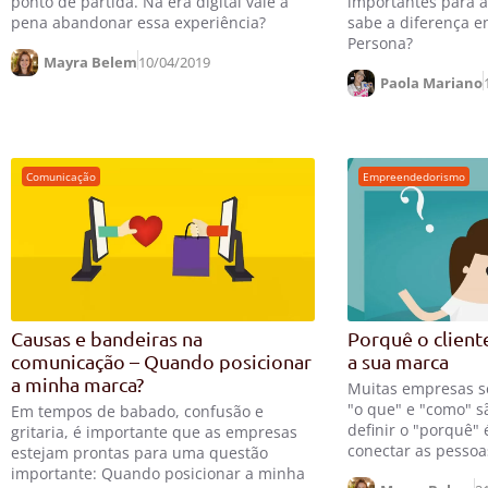
ponto de partida. Na era digital vale a
importantes para 
pena abandonar essa experiência?
sabe a diferença e
Persona?
Mayra Belem
10/04/2019
Paola Mariano
Comunicação
Empreendedorismo
Causas e bandeiras na
Porquê o client
comunicação – Quando posicionar
a sua marca
a minha marca?
Muitas empresas s
"o que" e "como" s
Em tempos de babado, confusão e
definir o "porquê" 
gritaria, é importante que as empresas
conectar as pessoa
estejam prontas para uma questão
importante: Quando posicionar a minha